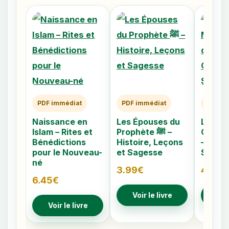
PDF immédiat
PDF immédiat
PDF im
Naissance en
Les Épouses du
Les 40
Islam – Rites et
Prophète ﷺ –
Caché
Bénédictions
Histoire, Leçons
– Comp
pour le Nouveau-
et Sagesse
Signes
né
3.99
€
4.79
€
6.45
€
Voir le livre
Voir
Voir le livre