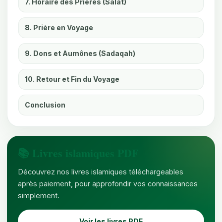
7. Horaire des Prières (Salat)
8. Prière en Voyage
9. Dons et Aumônes (Sadaqah)
10. Retour et Fin du Voyage
Conclusion
📚 Livres islamiques PDF
Découvrez nos livres islamiques téléchargeables
après paiement, pour approfondir vos connaissances
simplement.
Voir les livres PDF