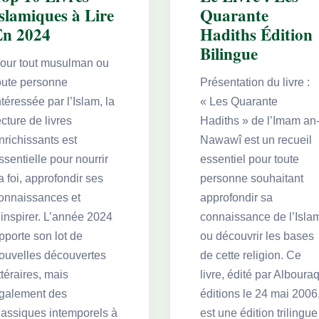
slamiques à Lire
Quarante
En 2024
Hadiths Édition
Bilingue
our tout musulman ou
oute personne
Présentation du livre :
ntéressée par l’Islam, la
« Les Quarante
ecture de livres
Hadiths » de l’Imam an
nrichissants est
Nawawî est un recueil
ssentielle pour nourrir
essentiel pour toute
a foi, approfondir ses
personne souhaitant
onnaissances et
approfondir sa
’inspirer. L’année 2024
connaissance de l’Isla
pporte son lot de
ou découvrir les bases
ouvelles découvertes
de cette religion. Ce
ittéraires, mais
livre, édité par Alboura
galement des
éditions le 24 mai 2006
lassiques intemporels à
est une édition trilingue