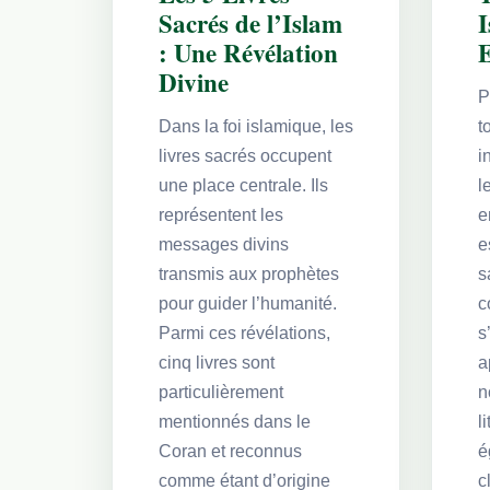
Sacrés de l’Islam
I
: Une Révélation
Divine
P
Dans la foi islamique, les
t
livres sacrés occupent
i
une place centrale. Ils
l
représentent les
e
messages divins
e
transmis aux prophètes
s
pour guider l’humanité.
c
Parmi ces révélations,
s
cinq livres sont
a
particulièrement
n
mentionnés dans le
l
Coran et reconnus
é
comme étant d’origine
c