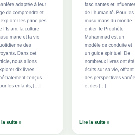
anière adaptée à leur
fascinantes et influente
ge de comprendre et
de l’humanité. Pour les
’explorer les principes
musulmans du monde
e l’Islam, la culture
entier, le Prophète
usulmane et la vie
Muhammad est un
uotidienne des
modèle de conduite et
royants. Dans cet
un guide spirituel. De
rticle, nous allons
nombreux livres ont été
xplorer dix livres
écrits sur sa vie, offrant
pécialement conçus
des perspectives varié
our les enfants, […]
et des […]
 la suite »
Lire la suite »