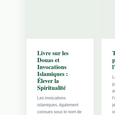
Livre sur les
T
Douas et
p
Invocations
l
Islamiques :
L
Élever la
j
Spiritualité
d
Les invocations
l
islamiques, également
j
connues sous le nom de
o