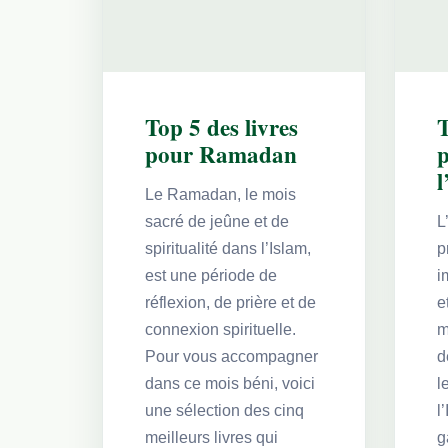
Top 5 des livres
T
pour Ramadan
l
Le Ramadan, le mois
sacré de jeûne et de
L
spiritualité dans l’Islam,
p
est une période de
i
réflexion, de prière et de
e
connexion spirituelle.
m
Pour vous accompagner
d
dans ce mois béni, voici
l
une sélection des cinq
l
meilleurs livres qui
g