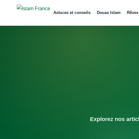
Aller
au
Astuces et conseils
Douas Islam
Rêves
contenu
Explorez nos artic