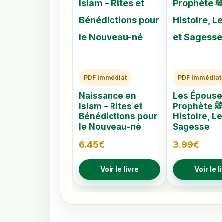
PDF immédiat
PDF immédiat
Naissance en
Les Épouse
Islam – Rites et
Prophète ﷺ –
Bénédictions pour
Histoire, L
le Nouveau-né
Sagesse
6.45
€
3.99
€
Voir le livre
Voir le l