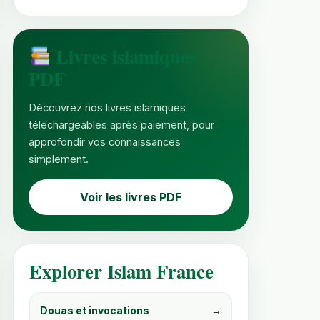
Livres islamiques
PDF
Découvrez nos livres islamiques
téléchargeables après paiement, pour
approfondir vos connaissances
simplement.
Voir les livres PDF
Explorer Islam France
Douas et invocations
→