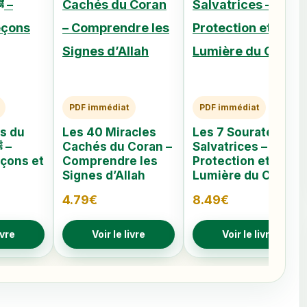
PDF immédiat
PDF immédiat
s du
Les 40 Miracles
Les 7 Sourates
Cachés du Coran –
Salvatrices –
eçons et
Comprendre les
Protection et
Signes d’Allah
Lumière du Coran
4.79
€
8.49
€
ivre
Voir le livre
Voir le livre