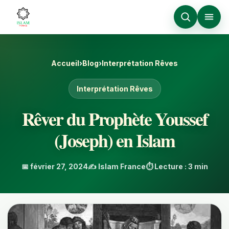
Accueil
›
Blog
›
Interprétation Rêves
Interprétation Rêves
Rêver du Prophète Youssef
(Joseph) en Islam
📅 février 27, 2024
✍️ Islam France
⏱️ Lecture : 3 min