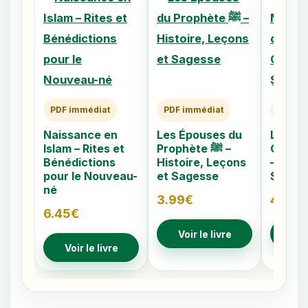
PDF immédiat
PDF immédiat
PDF im
Naissance en
Les Épouses du
Les 40
Islam – Rites et
Prophète ﷺ –
Caché
Bénédictions
Histoire, Leçons
– Comp
pour le Nouveau-
et Sagesse
Signes
né
3.99
€
4.79
€
6.45
€
Voir le livre
Voir
Voir le livre