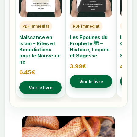
PDF immédiat
PDF immédiat
PDF im
Naissance en
Les Épouses du
Les 40
Islam – Rites et
Prophète ﷺ –
Caché
Bénédictions
Histoire, Leçons
– Comp
pour le Nouveau-
et Sagesse
Signes
né
3.99
€
4.79
€
6.45
€
Voir le livre
Voir
Voir le livre