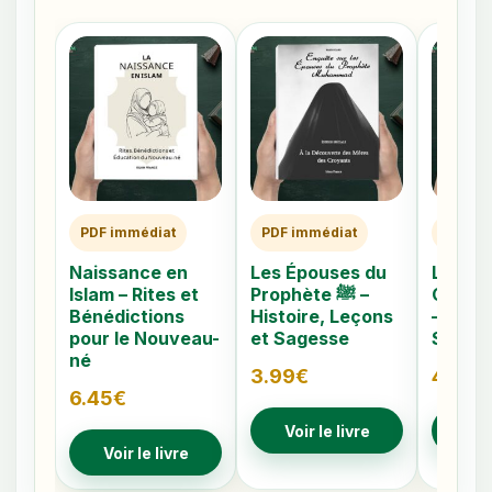
PDF immédiat
PDF immédiat
PDF im
Naissance en
Les Épouses du
Les 40
Islam – Rites et
Prophète ﷺ –
Caché
Bénédictions
Histoire, Leçons
– Comp
pour le Nouveau-
et Sagesse
Signes
né
3.99
€
4.79
€
6.45
€
Voir le livre
Voir
Voir le livre