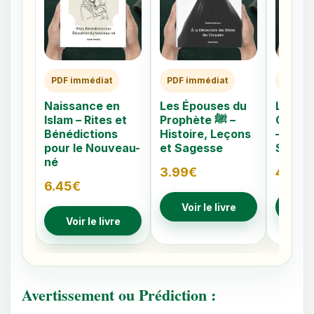
PDF immédiat
PDF immédiat
PDF im
Naissance en
Les Épouses du
Les 40
Islam – Rites et
Prophète ﷺ –
Caché
Bénédictions
Histoire, Leçons
– Comp
pour le Nouveau-
et Sagesse
Signes
né
3.99
€
4.79
€
6.45
€
Voir le livre
Voir
Voir le livre
Avertissement ou Prédiction :