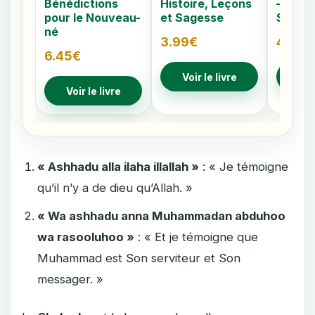
Bénédictions
Histoire, Leçons
– Comp
pour le Nouveau-
et Sagesse
Signes
né
3.99
€
4.79
€
6.45
€
Voir le livre
Voir
Voir le livre
« Ashhadu alla ilaha illallah »
: « Je témoigne
qu’il n’y a de dieu qu’Allah. »
« Wa ashhadu anna Muhammadan abduhoo
wa rasooluhoo »
: « Et je témoigne que
Muhammad est Son serviteur et Son
messager. »