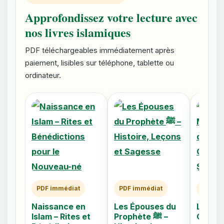
Approfondissez votre lecture avec
nos livres islamiques
PDF téléchargeables immédiatement après
paiement, lisibles sur téléphone, tablette ou
ordinateur.
PDF immédiat
PDF immédiat
PDF im
Naissance en
Les Épouses du
Les 40
Islam – Rites et
Prophète ﷺ –
Caché