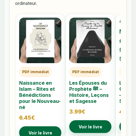
ordinateur.
PDF immédiat
PDF immédiat
PDF im
Naissance en
Les Épouses du
Les 40
Islam – Rites et
Prophète ﷺ –
Caché
Bénédictions
Histoire, Leçons
– Comp
pour le Nouveau-
et Sagesse
Signes
né
3.99
€
4.79
€
6.45
€
Voir le livre
Voir
Voir le livre