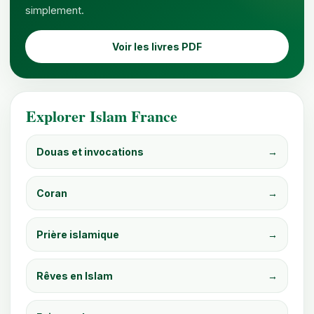
simplement.
Voir les livres PDF
Explorer Islam France
Douas et invocations
→
Coran
→
Prière islamique
→
Rêves en Islam
→