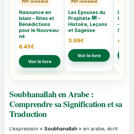
PDF immédiat
PDF immédiat
PDF im
Naissance en
Les Épouses du
Les 40
Islam – Rites et
Prophète ﷺ –
Caché
Bénédictions
Histoire, Leçons
– Comp
pour le Nouveau-
et Sagesse
Signes
né
3.99
€
4.79
€
6.45
€
Voir le livre
Voir
Voir le livre
Soubhanallah en Arabe :
Comprendre sa Signification et sa
Traduction
L’expression «
Soubhanallah
» en arabe, écrit