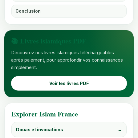
Conclusion
📚 Livres islamiques PDF
Découvrez nos livres islamiques téléchargeables
après paiement, pour approfondir vos connaissances
simplement.
Voir les livres PDF
Explorer Islam France
Douas et invocations
→