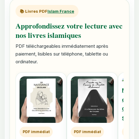
📚 Livres PDF
Islam France
Approfondissez votre lecture avec
nos livres islamiques
PDF téléchargeables immédiatement après
paiement, lisibles sur téléphone, tablette ou
ordinateur.
PDF immédiat
PDF immédiat
PDF im