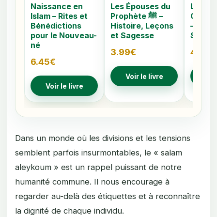
Naissance en
Les Épouses du
Les 40
Islam – Rites et
Prophète ﷺ –
Caché
Bénédictions
Histoire, Leçons
– Comp
pour le Nouveau-
et Sagesse
Signes
né
3.99
€
4.79
€
6.45
€
Voir le livre
Voir
Voir le livre
Dans un monde où les divisions et les tensions
semblent parfois insurmontables, le « salam
aleykoum » est un rappel puissant de notre
humanité commune. Il nous encourage à
regarder au-delà des étiquettes et à reconnaître
la dignité de chaque individu.