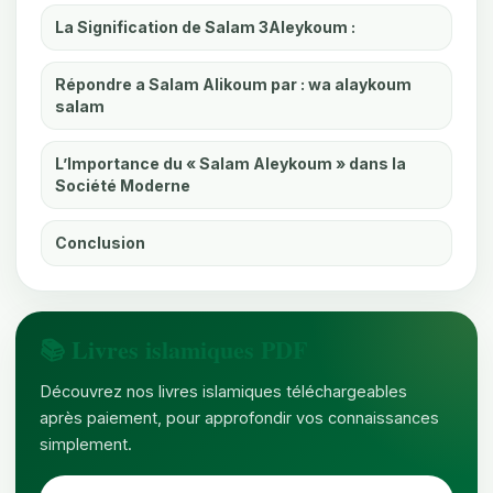
La Signification de Salam 3Aleykoum :
Répondre a Salam Alikoum par : wa alaykoum
salam
L’Importance du « Salam Aleykoum » dans la
Société Moderne
Conclusion
📚 Livres islamiques PDF
Découvrez nos livres islamiques téléchargeables
après paiement, pour approfondir vos connaissances
simplement.