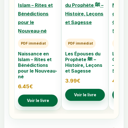
PDF immédiat
PDF immédiat
PDF im
Naissance en
Les Épouses du
Les 40
Islam – Rites et
Prophète ﷺ –
Caché
Bénédictions
Histoire, Leçons
– Comp
pour le Nouveau-
et Sagesse
Signes
né
3.99
€
4.79
€
6.45
€
Voir le livre
Voir
Voir le livre