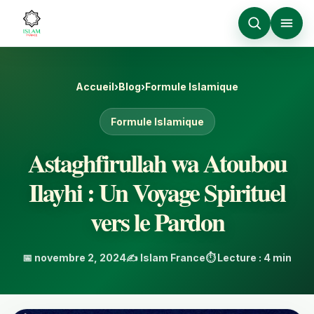
Accueil
›
Blog
›
Formule Islamique
Formule Islamique
Astaghfirullah wa Atoubou
Ilayhi : Un Voyage Spirituel
vers le Pardon
📅 novembre 2, 2024
✍️ Islam France
⏱️ Lecture : 4 min