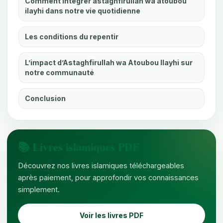
Comment intégrer astaghfirullah wa atoubou
ilayhi dans notre vie quotidienne
Les conditions du repentir
L’impact d’Astaghfirullah wa Atoubou Ilayhi sur
notre communauté
Conclusion
📚 Livres islamiques PDF
Découvrez nos livres islamiques téléchargeables
après paiement, pour approfondir vos connaissances
simplement.
Voir les livres PDF