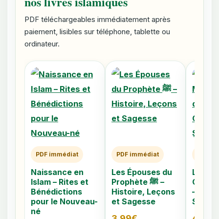
nos livres islamiques
PDF téléchargeables immédiatement après
paiement, lisibles sur téléphone, tablette ou
ordinateur.
PDF immédiat
PDF immédiat
PDF im
Naissance en
Les Épouses du
Les 40
Islam – Rites et
Prophète ﷺ –
Caché
Bénédictions
Histoire, Leçons
– Comp
pour le Nouveau-
et Sagesse
Signes
né
3.99
€
4.79
€