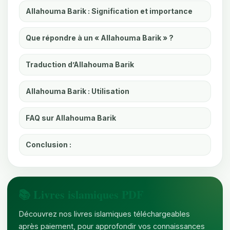
Allahouma Barik : Signification et importance
Que répondre à un « Allahouma Barik » ?
Traduction d’Allahouma Barik
Allahouma Barik : Utilisation
FAQ sur Allahouma Barik
Conclusion :
📚 Livres islamiques PDF
Découvrez nos livres islamiques téléchargeables
après paiement, pour approfondir vos connaissances