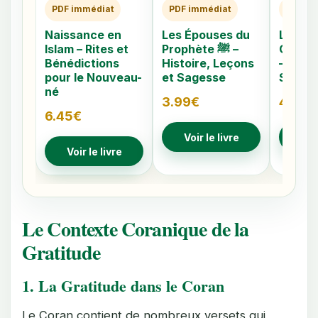
PDF immédiat
PDF immédiat
PDF im
Naissance en
Les Épouses du
Les 40
Islam – Rites et
Prophète ﷺ –
Caché
Bénédictions
Histoire, Leçons
– Comp
pour le Nouveau-
et Sagesse
Signes
né
3.99
€
4.79
€
6.45
€
Voir le livre
Voir
Voir le livre
Le Contexte Coranique de la
Gratitude
1. La Gratitude dans le Coran
Le Coran contient de nombreux versets qui