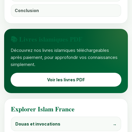
Conclusion
📚 Livres islamiques PDF
Découvrez nos livres islamiques téléchargeables
après paiement, pour approfondir vos connaissances
simplement.
Voir les livres PDF
Explorer Islam France
Douas et invocations
→