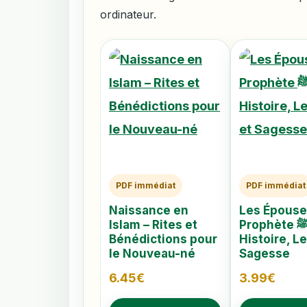
ordinateur.
PDF immédiat
PDF immédiat
Naissance en
Les Épouse
Islam – Rites et
Prophète ﷺ –
Bénédictions pour
Histoire, L
le Nouveau-né
Sagesse
6.45
€
3.99
€