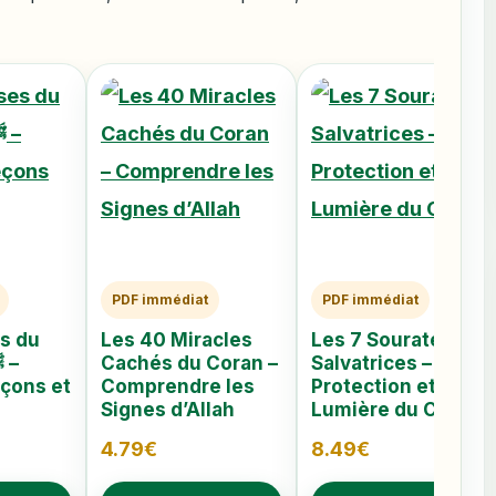
PDF immédiat
PDF immédiat
s du
Les 40 Miracles
Les 7 Sourates
Cachés du Coran –
Salvatrices –
eçons et
Comprendre les
Protection et
Signes d’Allah
Lumière du Coran
4.79
€
8.49
€