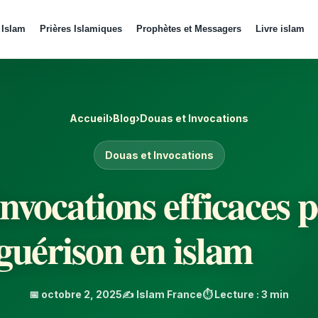
 Islam
Prières Islamiques
Prophètes et Messagers
Livre islam
Accueil
›
Blog
›
Douas et Invocations
Douas et Invocations
invocations efficaces 
guérison en islam
📅 octobre 2, 2025
✍️ Islam France
⏱️ Lecture : 3 min