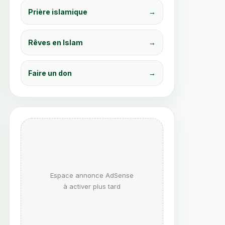
Prière islamique
→
Rêves en Islam
→
Faire un don
→
PDF immédiat
PDF immédiat
Les Rêves en Islam
Les 99 Noms
– Signification et
d’Allah – Douas et
Messages
Invocations pour
Espace annonce AdSense
Spirituels
Chaque Situation
à activer plus tard
6.99
€
7.99
€