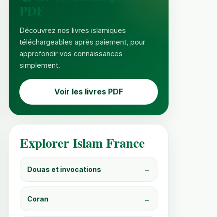
PDF
Découvrez nos livres islamiques
téléchargeables après paiement, pour
approfondir vos connaissances
simplement.
Voir les livres PDF
Explorer Islam France
Douas et invocations
→
Coran
→