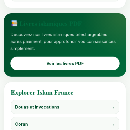
Livres islamiques PDF
Découvrez nos livres islamiques téléchargeables
après paiement, pour approfondir vos connaissances
simplement.
Voir les livres PDF
Explorer Islam France
Douas et invocations
→
Coran
→