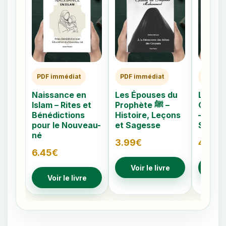
PDF immédiat
PDF immédiat
PDF im
Naissance en
Les Épouses du
Les 40
Islam – Rites et
Prophète ﷺ –
Caché
Bénédictions
Histoire, Leçons
– Comp
pour le Nouveau-
et Sagesse
Signes
né
3.99
€
4.79
€
6.45
€
Voir le livre
Voir
Voir le livre