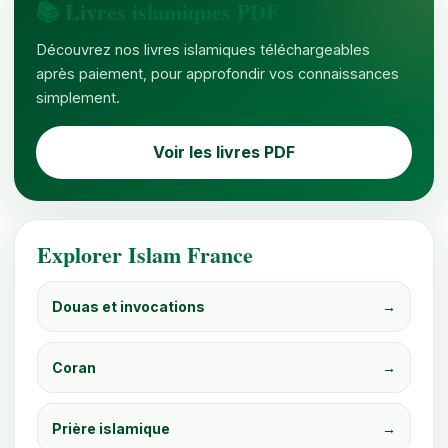
📚 Livres islamiques PDF
Découvrez nos livres islamiques téléchargeables
après paiement, pour approfondir vos connaissances
simplement.
Voir les livres PDF
Explorer Islam France
Douas et invocations
→
Coran
→
Prière islamique
→