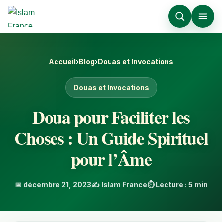
Aller
au
contenu
Accueil
›
Blog
›
Douas et Invocations
Douas et Invocations
Doua pour Faciliter les
Choses : Un Guide Spirituel
pour l’Âme
📅 décembre 21, 2023
✍️ Islam France
⏱️ Lecture : 5 min