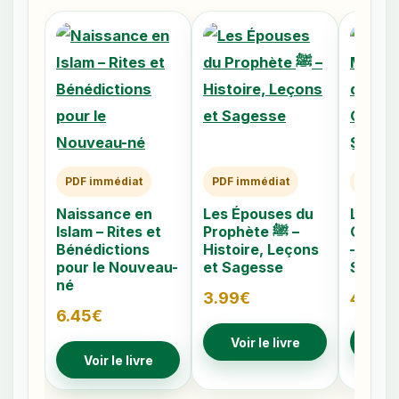
PDF immédiat
PDF immédiat
PDF im
Naissance en
Les Épouses du
Les 40
Islam – Rites et
Prophète ﷺ –
Caché
Bénédictions
Histoire, Leçons
– Comp
pour le Nouveau-
et Sagesse
Signes
né
3.99
€
4.79
€
6.45
€
Voir le livre
Voir
Voir le livre