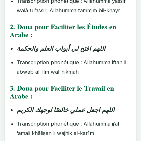
Transcription phonétique : Allahumma yassir
walā tu’assir, Allahumma tammim bil-khayr
2. Doua pour Faciliter les Études en
Arabe :
اللهم افتح لي أبواب العلم والحكمة
Transcription phonétique : Allahumma iftah li
abwāb al-‘ilm wal-hikmah
3. Doua pour Faciliter le Travail en
Arabe :
اللهم اجعل عملي خالصًا لوجهك الكريم
Transcription phonétique : Allahumma ij’al
‘amali khāliṣan li wajhik al-karīm