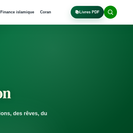
Finance islamique
Coran
📚
Livres PDF
on
ions, des rêves, du