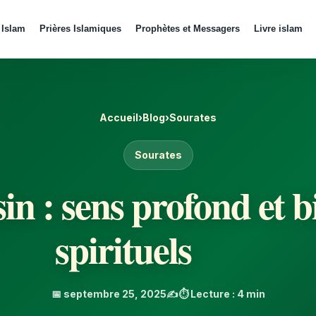
 Islam
Prières Islamiques
Prophètes et Messagers
Livre islam
Accueil
›
Blog
›
Sourates
Sourates
in : sens profond et b
spirituels
📅 septembre 25, 2025
✍️
⏱️ Lecture : 4 min