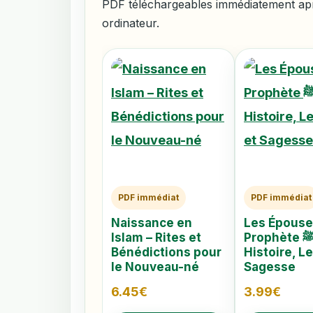
PDF téléchargeables immédiatement aprè
ordinateur.
PDF immédiat
PDF immédiat
Naissance en
Les Épouse
Islam – Rites et
Prophète ﷺ –
Bénédictions pour
Histoire, L
le Nouveau-né
Sagesse
6.45
€
3.99
€