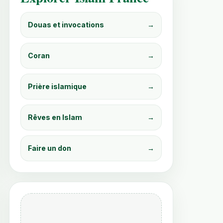
Douas et invocations
→
Coran
→
Prière islamique
→
Rêves en Islam
→
PDF immédiat
PDF immédiat
Faire un don
→
Les Rêves en Islam
Les 99 Noms
– Signification et
d’Allah – Douas et
Messages
Invocations pour
Spirituels
Chaque Situation
6.99
€
7.99
€