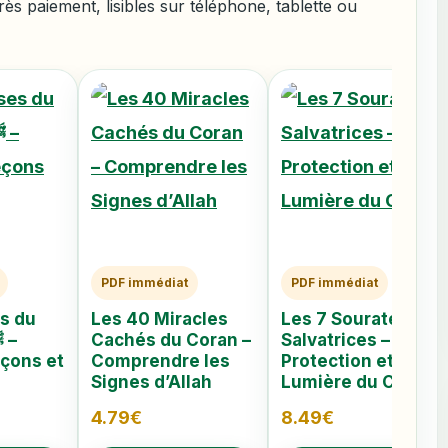
s paiement, lisibles sur téléphone, tablette ou
PDF immédiat
PDF immédiat
s du
Les 40 Miracles
Les 7 Sourates
Cachés du Coran –
Salvatrices –
eçons et
Comprendre les
Protection et
Signes d’Allah
Lumière du Coran
4.79
€
8.49
€