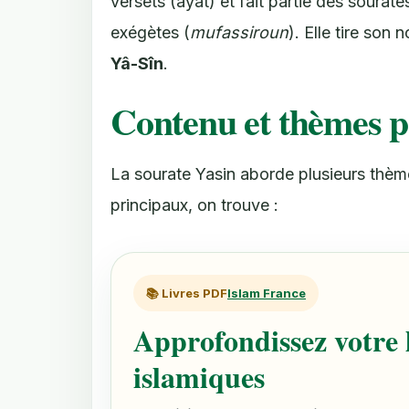
versets (ayat) et fait partie des sourat
exégètes (
mufassiroun
). Elle tire son
Yâ-Sîn
.
Contenu et thèmes p
La sourate Yasin aborde plusieurs thème
principaux, on trouve :
📚 Livres PDF
Islam France
Approfondissez votre l
islamiques