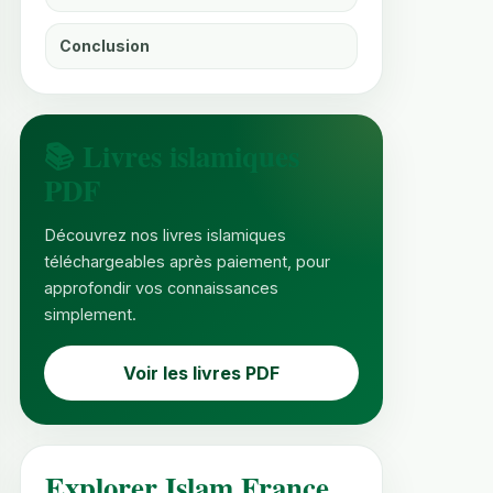
Conclusion
📚 Livres islamiques
PDF
Découvrez nos livres islamiques
téléchargeables après paiement, pour
approfondir vos connaissances
simplement.
Voir les livres PDF
Explorer Islam France