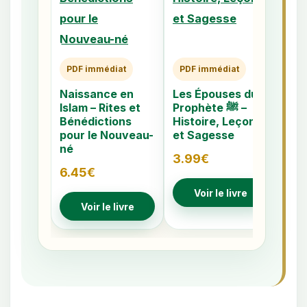
PDF immédiat
PDF immédiat
PD
Naissance en
Les Épouses du
Les
Islam – Rites et
Prophète ﷺ –
Cac
Bénédictions
Histoire, Leçons
– C
pour le Nouveau-
et Sagesse
Sig
né
3.99
€
4.7
6.45
€
Voir le livre
Voir le livre