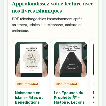
Approfondissez votre lecture avec
nos livres islamiques
PDF téléchargeables immédiatement après
paiement, lisibles sur téléphone, tablette ou
ordinateur.
PDF immédiat
PDF immédiat
PDF im
Naissance en
Les Épouses du
Les 40
Islam – Rites et
Prophète ﷺ –
Caché
Bénédictions
Histoire, Leçons
– Comp