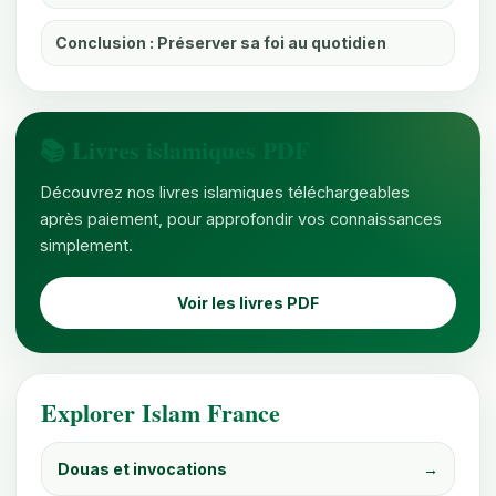
Conclusion : Préserver sa foi au quotidien
📚 Livres islamiques PDF
Découvrez nos livres islamiques téléchargeables
après paiement, pour approfondir vos connaissances
simplement.
Voir les livres PDF
Explorer Islam France
Douas et invocations
→