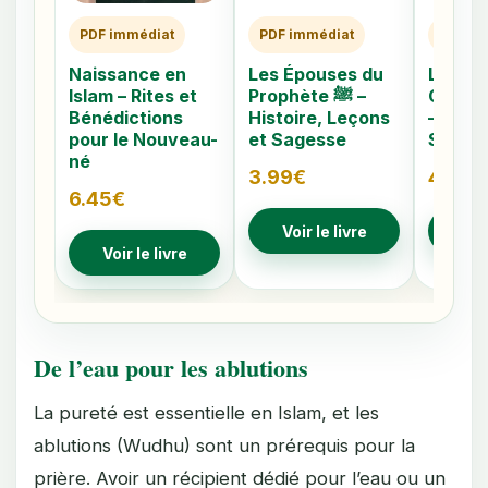
PDF immédiat
PDF immédiat
PDF im
Naissance en
Les Épouses du
Les 40
Islam – Rites et
Prophète ﷺ –
Caché
Bénédictions
Histoire, Leçons
– Comp
pour le Nouveau-
et Sagesse
Signes
né
3.99
€
4.79
€
6.45
€
Voir le livre
Voir
Voir le livre
De l’eau pour les ablutions
La pureté est essentielle en Islam, et les
ablutions (Wudhu) sont un prérequis pour la
prière. Avoir un récipient dédié pour l’eau ou un