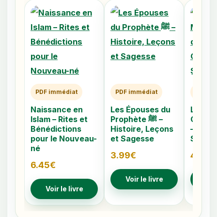
PDF immédiat
PDF immédiat
PDF im
Naissance en
Les Épouses du
Les 40
Islam – Rites et
Prophète ﷺ –
Caché
Bénédictions
Histoire, Leçons
– Comp
pour le Nouveau-
et Sagesse
Signes
né
3.99
€
4.79
€
6.45
€
Voir le livre
Voir
Voir le livre