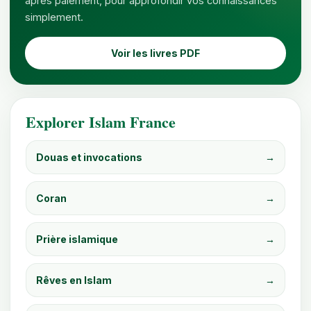
après paiement, pour approfondir vos connaissances
simplement.
Voir les livres PDF
Explorer Islam France
Douas et invocations
→
Coran
→
Prière islamique
→
Rêves en Islam
→