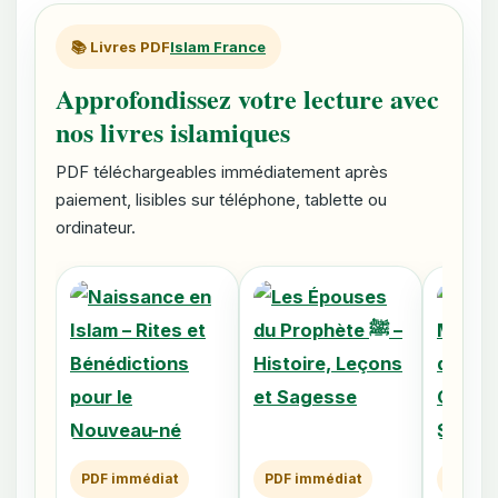
📚 Livres PDF
Islam France
Approfondissez votre lecture avec
nos livres islamiques
PDF téléchargeables immédiatement après
paiement, lisibles sur téléphone, tablette ou
ordinateur.
PDF immédiat
PDF immédiat
PDF im