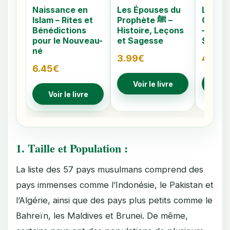
Naissance en
Les Épouses du
Les 40
Islam – Rites et
Prophète ﷺ –
Caché
Bénédictions
Histoire, Leçons
– Comp
pour le Nouveau-
et Sagesse
Signes
né
3.99
€
4.79
€
6.45
€
Voir le livre
Voir
Voir le livre
1. Taille et Population :
La liste des 57 pays musulmans comprend des
pays immenses comme l’Indonésie, le Pakistan et
l’Algérie, ainsi que des pays plus petits comme le
Bahreïn, les Maldives et Brunei. De même,