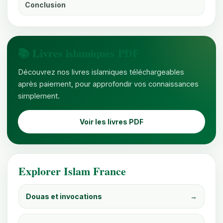
Conclusion
📚 Livres islamiques PDF
Découvrez nos livres islamiques téléchargeables
après paiement, pour approfondir vos connaissances
simplement.
Voir les livres PDF
Explorer Islam France
Douas et invocations
→