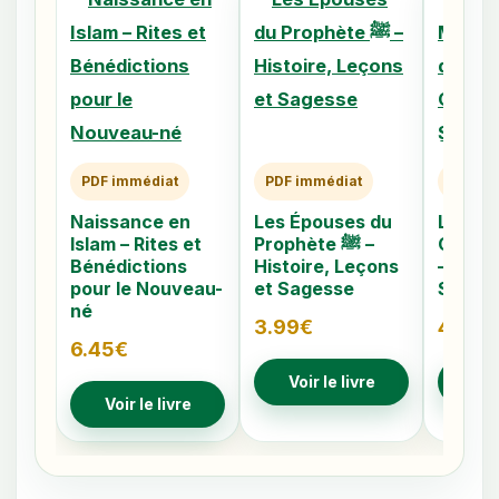
PDF immédiat
PDF immédiat
PDF im
Naissance en
Les Épouses du
Les 40
Islam – Rites et
Prophète ﷺ –
Caché
Bénédictions
Histoire, Leçons
– Comp
pour le Nouveau-
et Sagesse
Signes
né
3.99
€
4.79
€
6.45
€
Voir le livre
Voir
Voir le livre