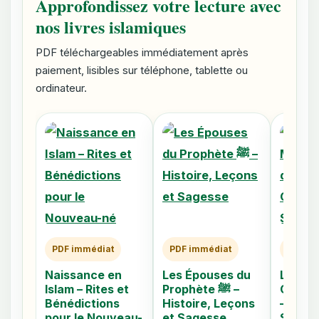
Approfondissez votre lecture avec
nos livres islamiques
PDF téléchargeables immédiatement après
paiement, lisibles sur téléphone, tablette ou
ordinateur.
PDF immédiat
PDF immédiat
PDF im
Naissance en
Les Épouses du
Les 40
Islam – Rites et
Prophète ﷺ –
Caché
Bénédictions
Histoire, Leçons
– Comp
pour le Nouveau-
et Sagesse
Signes