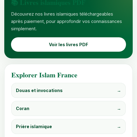
📚 Livres islamiques PDF
Découvrez nos livres islamiques téléchargeables
après paiement, pour approfondir vos connaissances
simplement.
Voir les livres PDF
Explorer Islam France
Douas et invocations
→
Coran
→
Prière islamique
→