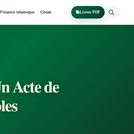
Finance islamique
Coran
📚
Livres PDF
Un Acte de
les