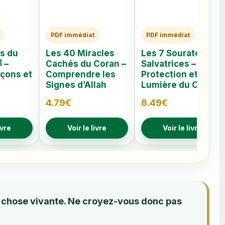
PDF immédiat
PDF immédiat
s du
Les 40 Miracles
Les 7 Sourates
Cachés du Coran –
Salvatrices –
eçons et
Comprendre les
Protection et
Signes d’Allah
Lumière du Coran
4.79
€
8.49
€
ivre
Voir le livre
Voir le livre
te chose vivante. Ne croyez-vous donc pas