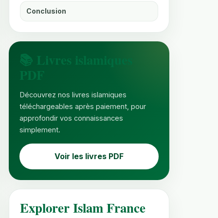
Conclusion
📚 Livres islamiques
PDF
Découvrez nos livres islamiques
téléchargeables après paiement, pour
approfondir vos connaissances
simplement.
Voir les livres PDF
Explorer Islam France