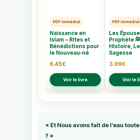
PDF immédiat
PDF immédiat
Naissance en
Les Épouse
Islam – Rites et
Prophète ﷺ –
Bénédictions pour
Histoire, L
le Nouveau-né
Sagesse
6.45
€
3.99
€
Voir le livre
Voir le l
« Et Nous avons fait de l’eau tou
? »