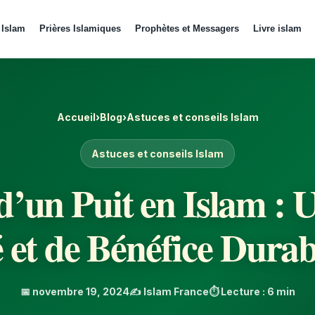
 Islam
Prières Islamiques
Prophètes et Messagers
Livre islam
Accueil
›
Blog
›
Astuces et conseils Islam
Astuces et conseils Islam
d’un Puit en Islam : 
 et de Bénéfice Durab
📅 novembre 19, 2024
✍️ Islam France
⏱️ Lecture : 6 min