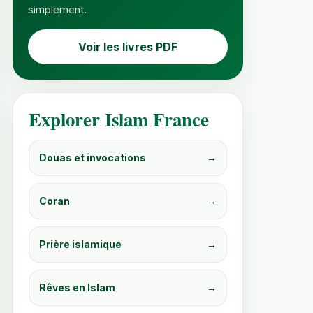
simplement.
Voir les livres PDF
Explorer Islam France
Douas et invocations
→
Coran
→
Prière islamique
→
Rêves en Islam
→