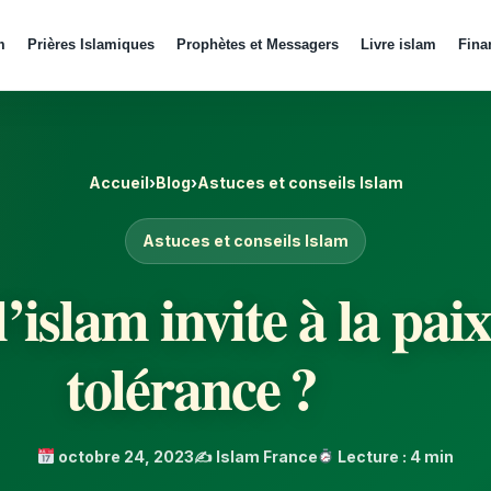
m
Prières Islamiques
Prophètes et Messagers
Livre islam
Fina
Accueil
›
Blog
›
Astuces et conseils Islam
Astuces et conseils Islam
slam invite à la paix 
tolérance ?
octobre 24, 2023
✍️ Islam France
Lecture : 4 min