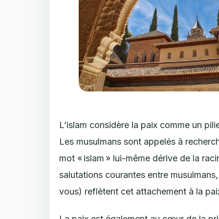
L’islam considère la paix comme un pil
Les musulmans sont appelés à rechercher
mot « islam » lui-même dérive de la racin
salutations courantes entre musulmans,
vous) reflètent cet attachement à la pai
La paix est également au cœur de la pr