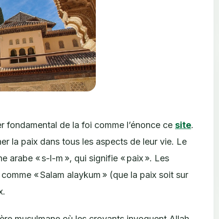
ier fondamental de la foi comme l’énonce ce
site
.
 la paix dans tous les aspects de leur vie. Le
e arabe « s-l-m », qui signifie « paix ». Les
 comme « Salam alaykum » (que la paix soit sur
x.
ière musulmane où les croyants invoquent Allah