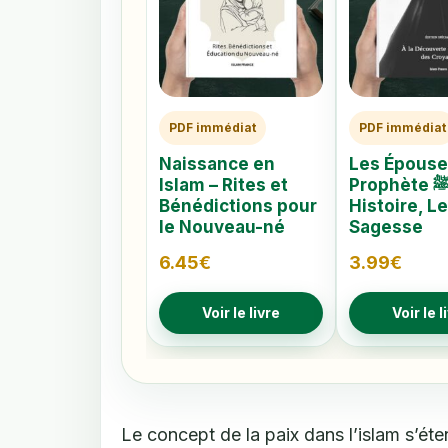
PDF immédiat
PDF immédiat
Naissance en
Les Épouse
Islam – Rites et
Prophète ﷺ –
Bénédictions pour
Histoire, L
le Nouveau-né
Sagesse
6.45
€
3.99
€
Voir le livre
Voir le l
Le concept de la paix dans l’islam s’éte