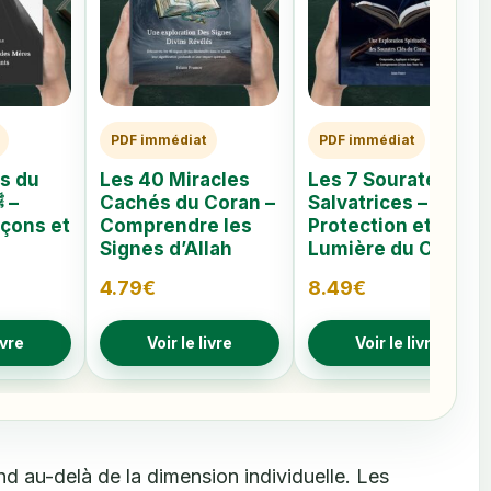
PDF immédiat
PDF immédiat
s du
Les 40 Miracles
Les 7 Sourates
Cachés du Coran –
Salvatrices –
eçons et
Comprendre les
Protection et
Signes d’Allah
Lumière du Coran
4.79
€
8.49
€
ivre
Voir le livre
Voir le livre
nd au-delà de la dimension individuelle. Les