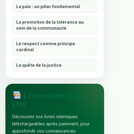
La paix : un pilier fondamental
La promotion de la tolérance au
sein de la communauté
Le respect comme principe
cardinal
La quête de la justice
Livres islamiques
PDF
Découvrez nos livres islamiques
téléchargeables après paiement, pour
approfondir vos connaissances