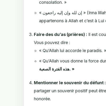
consolation. »
« إن لله وإن إليه راجعون » (Inna lillahi wa inna ilayhi raji’un) – « Certes, nous
appartenons à Allah et c’est à Lui
Faire des du’as (prières) :
Il est cou
Vous pouvez dire :
« Qu’Allah lui accorde le paradis. 
« Qu’Allah vous donne la force dura
هذه الفترة الصعبة. »
Mentionner le souvenir du défunt :
partager un souvenir positif peut êtr
honorée.