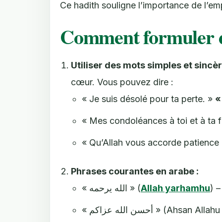
Ce hadith souligne l’importance de l’em
Comment formuler d
Utiliser des mots simples et sincèr
cœur. Vous pouvez dire :
« Je suis désolé pour ta perte. »
« Mes condoléances à toi et à ta f
« Qu’Allah vous accorde patience 
Phrases courantes en arabe :
« الله يرحمه » (
Allah yarhamhu
) –
« أحسن الله عزاكم » (Ahsan Allahu ajrakum) – « Qu’Allah améliore votre