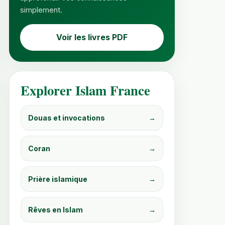
simplement.
Voir les livres PDF
Explorer Islam France
Douas et invocations
→
Coran
→
Prière islamique
→
PDF immédiat
PDF immédiat
Rêves en Islam
→
Les Rêves en Islam
Les 99 Noms