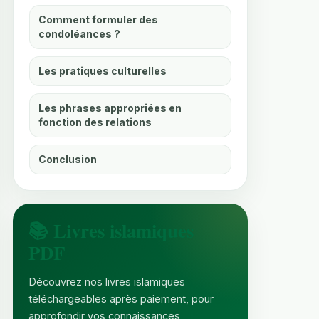
Comment formuler des
condoléances ?
Les pratiques culturelles
Les phrases appropriées en
fonction des relations
Conclusion
📚 Livres islamiques
PDF
Découvrez nos livres islamiques
téléchargeables après paiement, pour
approfondir vos connaissances