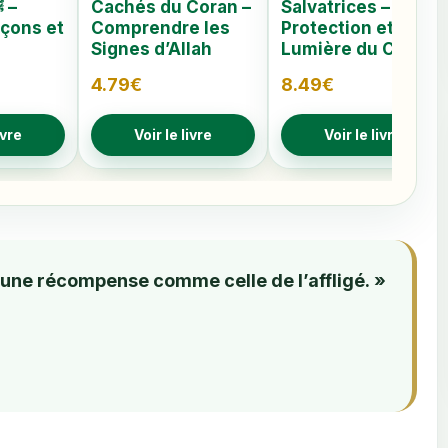
Cachés du Coran –
Salvatrices –
eçons et
Comprendre les
Protection et
Signes d’Allah
Lumière du Coran
4.79
€
8.49
€
ivre
Voir le livre
Voir le livre
a une récompense comme celle de l’affligé. »