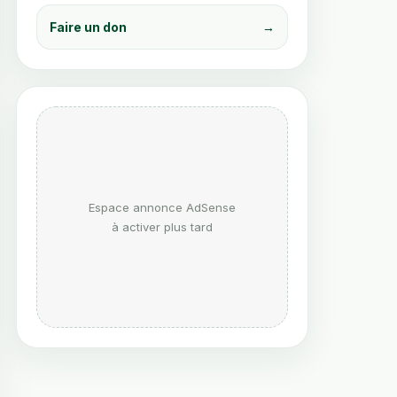
– Signification et
d’Allah – Douas et
Messages
Invocations pour
Faire un don
→
Spirituels
Chaque Situation
6.99
€
7.99
€
Voir le livre
Voir le livre
Espace annonce AdSense
à activer plus tard