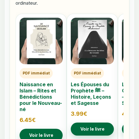
ordinateur.
PDF immédiat
PDF immédiat
PDF im
Naissance en
Les Épouses du
Les 40
Islam – Rites et
Prophète ﷺ –
Caché
Bénédictions
Histoire, Leçons
– Comp
pour le Nouveau-
et Sagesse
Signes
né
3.99
€
4.79
€
6.45
€
Voir le livre
Voir
Voir le livre