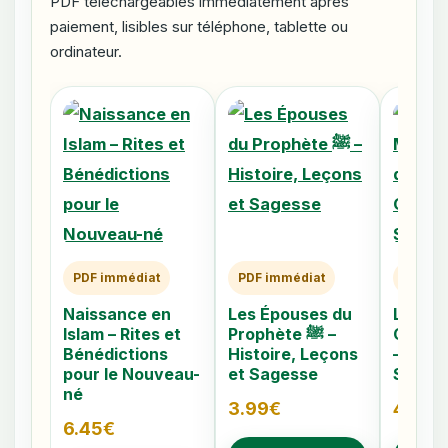
PDF téléchargeables immédiatement après
paiement, lisibles sur téléphone, tablette ou
ordinateur.
PDF immédiat
PDF immédiat
PDF im
Naissance en
Les Épouses du
Les 40
Islam – Rites et
Prophète ﷺ –
Caché
Bénédictions
Histoire, Leçons
– Comp
pour le Nouveau-
et Sagesse
Signes
né
3.99
€
4.79
€
6.45
€