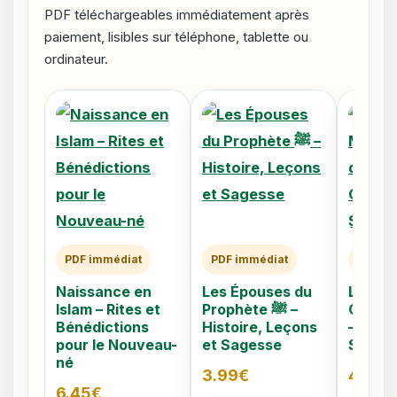
PDF téléchargeables immédiatement après
paiement, lisibles sur téléphone, tablette ou
ordinateur.
PDF immédiat
PDF immédiat
PDF im
Naissance en
Les Épouses du
Les 40
Islam – Rites et
Prophète ﷺ –
Caché
Bénédictions
Histoire, Leçons
– Comp
pour le Nouveau-
et Sagesse
Signes
né
3.99
€
4.79
€
6.45
€