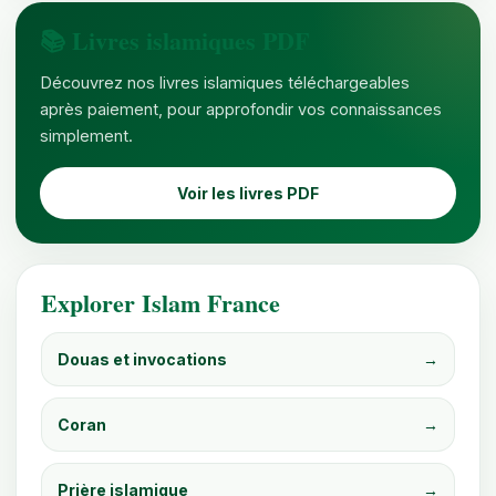
📚 Livres islamiques PDF
Découvrez nos livres islamiques téléchargeables
après paiement, pour approfondir vos connaissances
simplement.
Voir les livres PDF
Explorer Islam France
Douas et invocations
→
Coran
→
Prière islamique
→